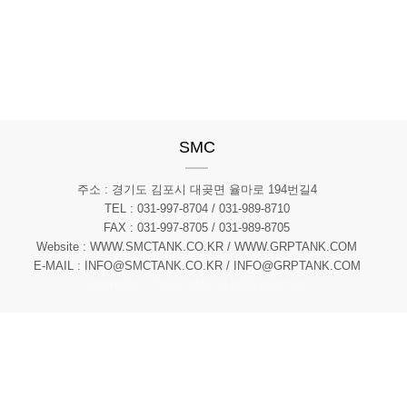
SMC
주소 : 경기도 김포시 대곶면 율마로 194번길4
TEL : 031-997-8704 / 031-989-8710
FAX : 031-997-8705 / 031-989-8705
Website : WWW.SMCTANK.CO.KR / WWW.GRPTANK.COM
E-MAIL : INFO@SMCTANK.CO.KR / INFO@GRPTANK.COM
Copyright © (주)에스엠씨 All rights reserved.