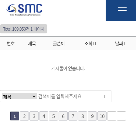
Total 109,050건
1 페이지
번호
제목
글쓴이
조회
날짜
게시물이 없습니다.
2
3
4
5
6
7
8
9
10
1